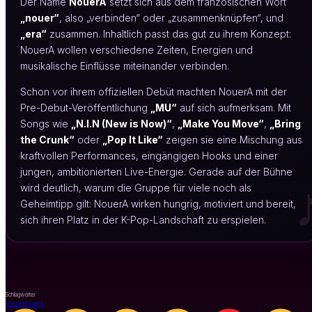
Der Name
NouerA
setzt sich aus dem französischen Wort
„nouer“
, also „verbinden“ oder „zusammenknüpfen“, und
„era“
zusammen. Inhaltlich passt das gut zu ihrem Konzept:
NouerA wollen verschiedene Zeiten, Energien und
musikalische Einflüsse miteinander verbinden.
Schon vor ihrem offiziellen Debüt machten NouerA mit der
Pre-Debut-Veröffentlichung
„MU“
auf sich aufmerksam. Mit
Songs wie
„N.I.N (New is Now)“
,
„Make You Move“
,
„Bring
the Crunk“
oder
„Pop It Like“
zeigen sie eine Mischung aus
kraftvollen Performances, eingängigen Hooks und einer
jungen, ambitionierten Live-Energie. Gerade auf der Bühne
wird deutlich, warum die Gruppe für viele noch als
Geheimtipp gilt: NouerA wirken hungrig, motiviert und bereit,
sich ihren Platz in der K-Pop-Landschaft zu erspielen.
Schlagwörter
Konzert
NouerA