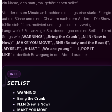
ein Name, den man „mal gehört haben sollte“.
Von der ersten Minute an brachten die Jungs eine starke Energie
auf die Bühne und einen Ohrwurm nach dem Anderen. Die Show
fühlte sich frisch, motiviert und unglaublich kurzweilig an.
Langeweile? Fehlanzeige. Stattdessen gab es eine Setlist, die mit
Songs wie „
WARNING!“
, „
Bring the Crunk“
, „
N.I.N (New is
Now)“
, „
MAKE YOU MOVE“
, „
BNB (Beauty and the Beast)“
,
„
MYSELF“
, „
A-LIST“
, „
We are young“
und „
POP IT
LIKE“
ordentlich Bewegung in den Abend brachte.
♪
INFO
SETLIST
WARNING!
Bring the Crunk
N.I.N (New is Now)
MAKE YOU MOVE