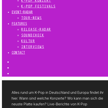
K-POP KONZERT
K-POP FESTIVALS
EVENT-RADAR
TOUR-NEWS
FEATURES
RELEASE-RADAR
SOUNDCHECK
KULTUR
INTERVIEWS
CONTACT
Alles rund um K-Pop in Deutschland und Europa findet ihr
hier. Wann sind welche Konzerte? Wo kann man sich die
neuste Platte kaufen? Live-Berichte von K-Pop