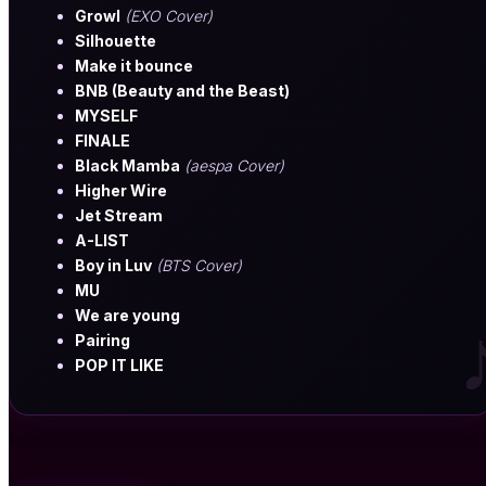
Growl
(EXO Cover)
Silhouette
Make it bounce
BNB (Beauty and the Beast)
MYSELF
FINALE
Black Mamba
(aespa Cover)
Higher Wire
Jet Stream
A-LIST
Boy in Luv
(BTS Cover)
MU
We are young
Pairing
POP IT LIKE