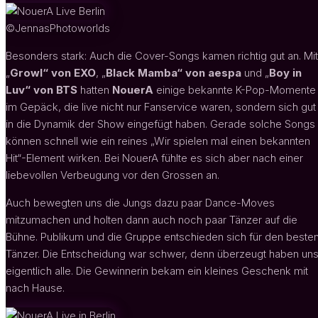
©JennasPhotoworlds
Besonders stark: Auch die Cover-Songs kamen richtig gut an. Mit
„
Growl“ von EXO
, „
Black Mamba“ von aespa
und „
Boy in
Luv“ von BTS
hatten
NouerA
einige bekannte K-Pop-Momente
im Gepäck, die live nicht nur Fanservice waren, sondern sich gut
in die Dynamik der Show eingefügt haben. Gerade solche Songs
können schnell wie ein reines „Wir spielen mal einen bekannten
Hit“-Element wirken. Bei NouerA fühlte es sich aber nach einer
liebevollen Verbeugung vor den Grossen an.
Auch bewegten uns die Jungs dazu paar Dance-Moves
mitzumachen und holten dann auch noch paar Tänzer auf die
Bühne. Publikum und die Gruppe entschieden sich für den beste
Tänzer. Die Entscheidung war schwer, denn überzeugt haben un
eigentlich alle. Die Gewinnerin bekam ein kleines Geschenk mit
nach Hause.