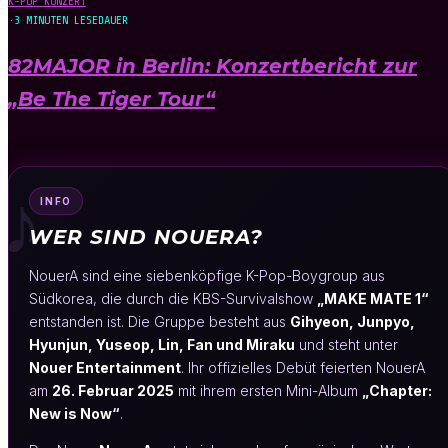
K-POP KONZERT
·
3 MINUTEN LESEDAUER
82MAJOR in Berlin: Konzertbericht zur
„Be The Tiger Tour“
♪
INFO
WER SIND NOUERA?
NouerA sind eine siebenköpfige K-Pop-Boygroup aus
Südkorea, die durch die KBS-Survivalshow
„MAKE MATE 1“
entstanden ist. Die Gruppe besteht aus
Gihyeon, Junpyo,
Hyunjun, Yuseop, Lin, Fan und Miraku
und steht unter
Nouer Entertainment
. Ihr offizielles Debüt feierten NouerA
am
26. Februar 2025
mit ihrem ersten Mini-Album
„Chapter:
New is Now“
.