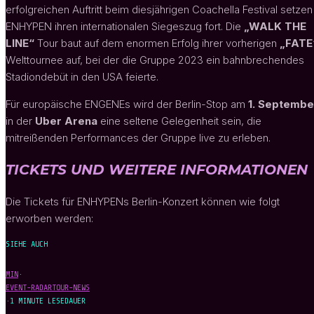
erfolgreichen Auftritt beim diesjährigen Coachella Festival setzen
ENHYPEN ihren internationalen Siegeszug fort. Die
„WALK THE
LINE“
Tour baut auf dem enormen Erfolg ihrer vorherigen
„FATE
Welttournee auf, bei der die Gruppe 2023 ein bahnbrechendes
Stadiondebüt in den USA feierte.
Für europäische ENGENEs wird der Berlin-Stop am
1. Septembe
in der
Uber Arena
eine seltene Gelegenheit sein, die
mitreißenden Performances der Gruppe live zu erleben.
TICKETS UND WEITERE INFORMATIONEN
Die Tickets für ENHYPENs Berlin-Konzert können wie folgt
erworben werden:
SIEHE AUCH
MIN
·
EVENT-RADAR
TOUR-NEWS
·
1 MINUTE LESEDAUER