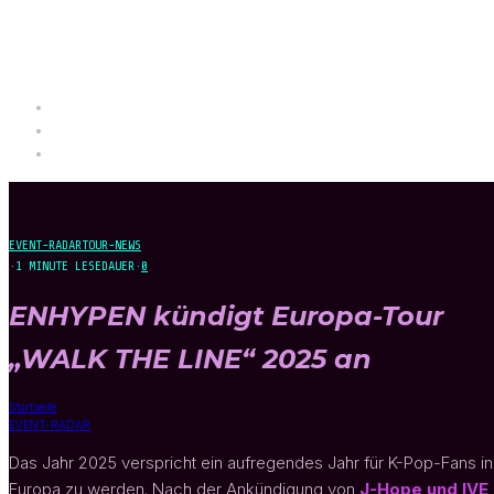
EVENT-RADAR
TOUR-NEWS
·
1 MINUTE LESEDAUER
·
0
ENHYPEN kündigt Europa-Tour
„WALK THE LINE“ 2025 an
Startseite
EVENT-RADAR
Das Jahr 2025 verspricht ein aufregendes Jahr für K-Pop-Fans in
Europa zu werden. Nach der Ankündigung von
J-Hope und IVE