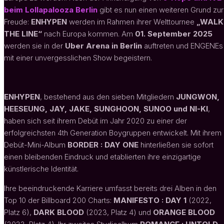
beim Lollapalooza Berlin
gibt es nun einen weiteren Grund zur
Freude:
ENHYPEN
werden im Rahmen ihrer Welttournee
„WALK
THE LINE“
nach Europa kommen. Am
01. September 2025
werden sie in der
Uber Arena in Berlin
auftreten und ENGENEs
mit einer unvergesslichen Show begeistern.
ENHYPEN
, bestehend aus den sieben Mitgliedern
JUNGWON,
HEESEUNG, JAY, JAKE, SUNGHOON, SUNOO und NI-KI
,
haben sich seit ihrem Debüt im Jahr 2020 zu einer der
erfolgreichsten 4th Generation Boygruppen entwickelt. Mit ihrem
Debüt-Mini-Album
BORDER : DAY ONE
hinterließen sie sofort
einen bleibenden Eindruck und etablierten ihre einzigartige
künstlerische Identität.
Ihre beeindruckende Karriere umfasst bereits drei Alben in den
Top 10 der Billboard 200 Charts:
MANIFESTO : DAY 1
(2022,
Platz 6),
DARK BLOOD
(2023, Platz 4) und
ORANGE BLOOD