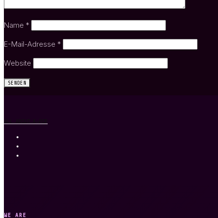
Name
*
E-Mail-Adresse
*
Website
ALL ABOUT K-POP
WE ARE