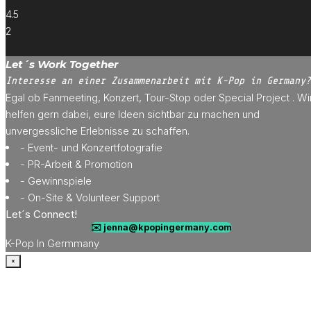
4.5
2
Let´s Work Together
Interesse an einer Zusammenarbeit mit K-Pop in Germany?
Egal ob Fanmeeting, Konzert, Tour-Stop oder Special Project . Wi
helfen gern dabei, eure Ideen sichtbar zu machen und
unvergessliche Erlebnisse zu schaffen.
- Event- und Konzertfotografie
- PR-Arbeit & Promotion
- Gewinnspiele
- On-Site & Volunteer Support
Let´s Connect!
✉️ jenna@kpopingermany.com
K-Pop In Germmany
×