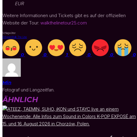
EUR
Weitere Informationen und Tickets gibt es auf der offiziellen
Website der Tour:
walkthelinetour25.com
Schlagwörter
Enhypen
Walk The Line
0
0
1
0
0
0
Min
Fotograf und Langzeitfan.
ÄHNLICH