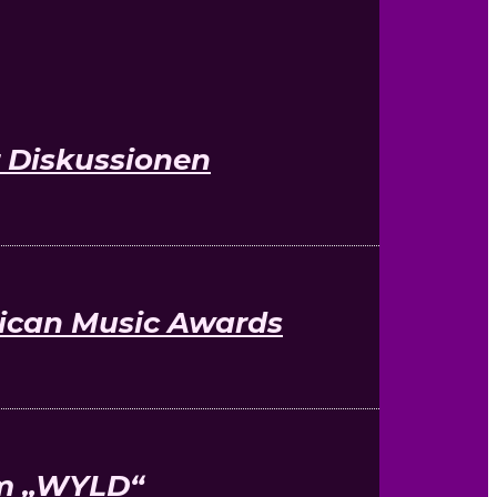
 Diskussionen
ican Music Awards
um „WYLD“