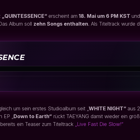
:
„QUINTESSENCE“
erscheint am
18. Mai um 6 PM KST
und
 Das Album soll
zehn Songs enthalten
. Als Titeltrack wurde 
SSENCE
leich um sein erstes Studioalbum seit „
WHITE NIGHT“
aus 2
n EP „
Down to Earth“
rückt TAEYANG damit wieder ein größe
bereits ein Teaser zum Titeltrack
„Live Fast Die Slow!“