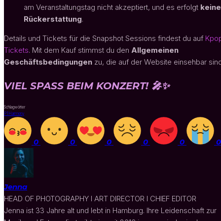
am Veranstaltungstag nicht akzeptiert, und es erfolgt
keine
Rückerstattung
.
Details und Tickets für die Snapshot Sessions findest du auf
Kpo
Tickets
. Mit dem Kauf stimmst du den
Allgemeinen
Geschäftsbedingungen
zu, die auf der Website einsehbar sind
VIEL SPASS BEIM KONZERT! 🎤✨
Schlagwörter
P1Harmony
0
0
0
0
0
0
Jenna
HEAD OF PHOTOGRAPHY I ART DIRECTOR I CHIEF EDITOR
Jenna ist 33 Jahre alt und lebt in Hamburg. Ihre Leidenschaft zur