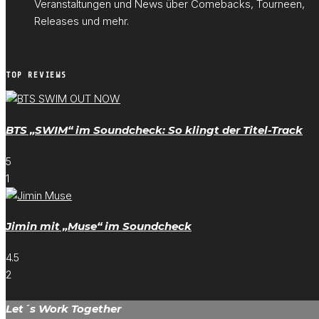
Veranstaltungen und News über Comebacks, Tourneen,
Releases und mehr.
TOP REVIEWS
BTS „SWIM“ im Soundcheck: So klingt der Titel-Track
5
1
Jimin mit „Muse“ im Soundcheck
4.5
2
Let´s Work Together