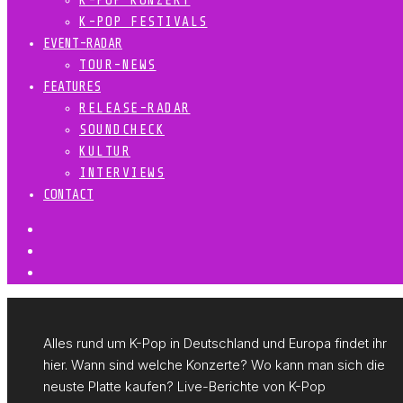
K-POP KONZERT
K-POP FESTIVALS
EVENT-RADAR
TOUR-NEWS
FEATURES
RELEASE-RADAR
SOUNDCHECK
KULTUR
INTERVIEWS
CONTACT
Alles rund um K-Pop in Deutschland und Europa findet ihr
hier. Wann sind welche Konzerte? Wo kann man sich die
neuste Platte kaufen? Live-Berichte von K-Pop