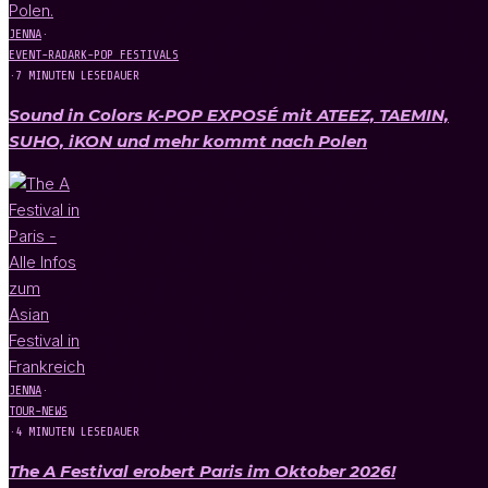
JENNA
·
EVENT-RADAR
K-POP FESTIVALS
·
7 MINUTEN LESEDAUER
Sound in Colors K-POP EXPOSÉ mit ATEEZ, TAEMIN,
SUHO, iKON und mehr kommt nach Polen
JENNA
·
TOUR-NEWS
·
4 MINUTEN LESEDAUER
The A Festival erobert Paris im Oktober 2026!