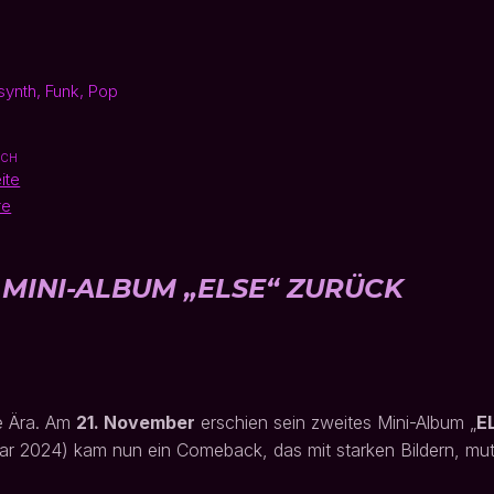
synth, Funk, Pop
ICH
eite
re
MINI-ALBUM „ELSE“ ZURÜCK
ue Ära. Am
21. November
erschien sein zweites Mini-Album „
E
ar 2024) kam nun ein Comeback, das mit starken Bildern, m