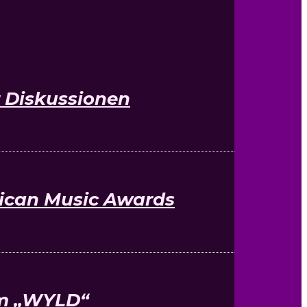
 Diskussionen
ican Music Awards
um „WYLD“