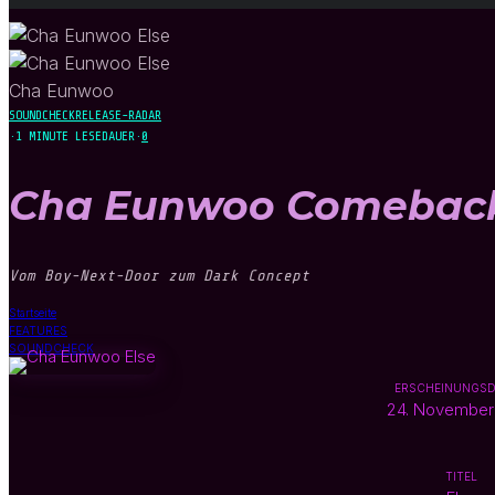
Cha Eunwoo
SOUNDCHECK
RELEASE-RADAR
·
1 MINUTE LESEDAUER
·
0
Cha Eunwoo Comeback 
Vom Boy-Next-Door zum Dark Concept
Startseite
FEATURES
SOUNDCHECK
ERSCHEINUNGS
24. November
TITEL